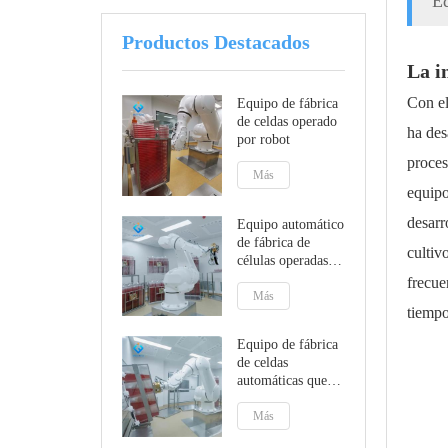
Eq
Productos Destacados
La i
Con el
Equipo de fábrica
de celdas operado
ha des
por robot
proces
Más
equipo
desarr
Equipo automático
de fábrica de
cultiv
células operadas
por robot
frecue
Más
tiempo
Equipo de fábrica
de celdas
automáticas que
cumple con GMP
A
Más