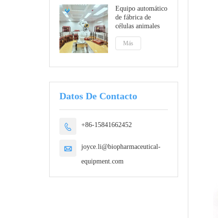
Equipo automático
de fábrica de
células animales
Más
Datos De Contacto
+86-15841662452

joyce.li@biopharmaceutical-

equipment.com