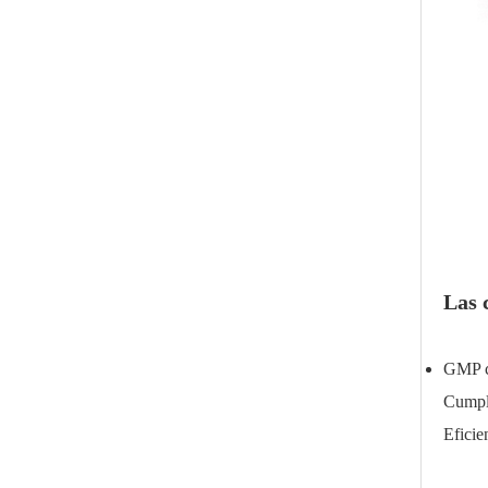
Las 
GMP cl
Cumple
Eficie