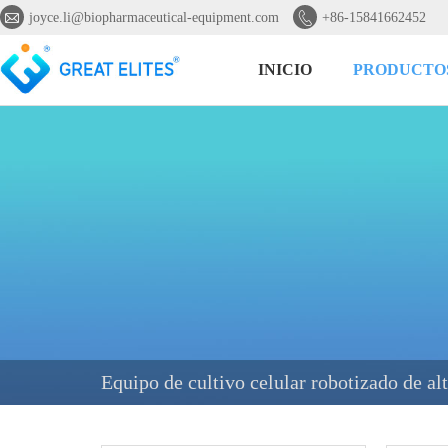


joyce.li@biopharmaceutical-equipment.com
+86-15841662452
INICIO
PRODUCTO
Equipo de cultivo celular robotizado de al