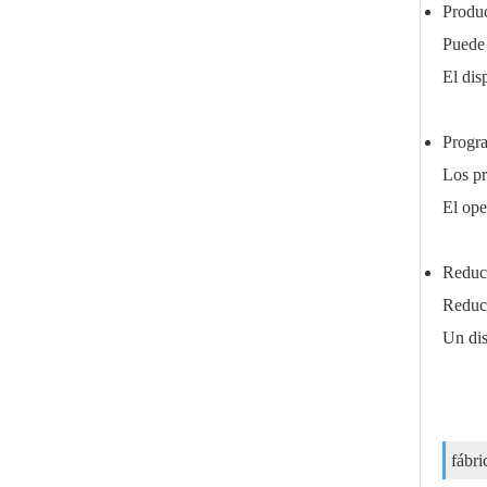
Produc
Puede 
El dis
Progra
Los pr
El ope
Reduc
Reduci
Un dis
fábri