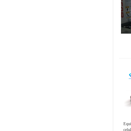
Equi
celu