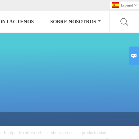
Español

ONTÁCTENOS
SOBRE NOSOTROS

>
Equipo de cultivo celular robotizado de alta productividad