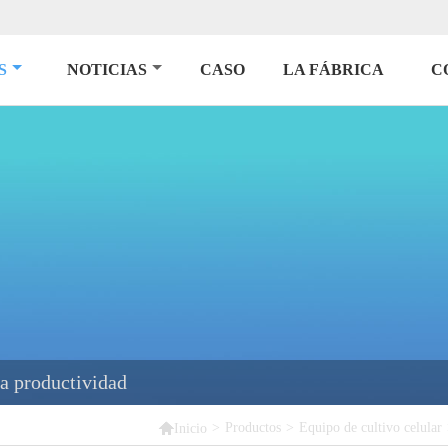
S
NOTICIAS
CASO
LA FÁBRICA
C
ta productividad

>
Productos
>
Equipo de cultivo celular
Inicio