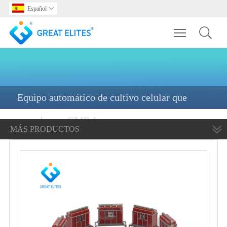
Español

Toggle main m
Equipo automático de cultivo celular que
cumple con GMP A
MÁS PRODUCTOS